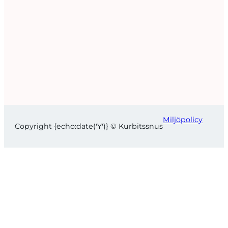
Miljöpolicy
Copyright {echo:date('Y')} © Kurbitssnus