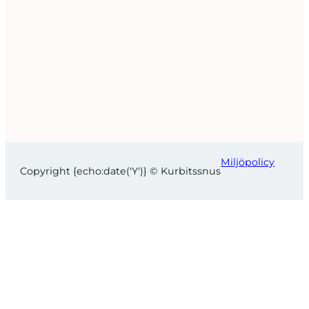
Miljöpolicy
Copyright {echo:date('Y')} © Kurbitssnus