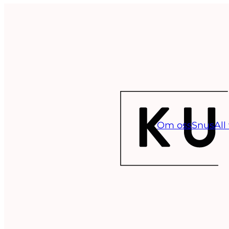
Om oss
Snus
All