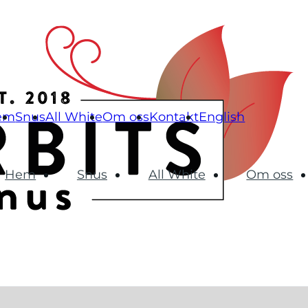
em
Snus
All White
Om oss
Kontakt
English
Hem
Snus
All White
Om oss