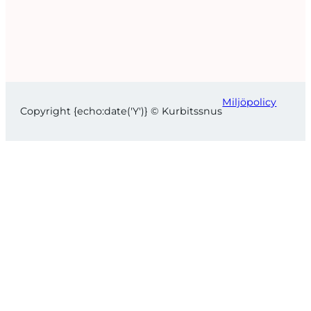
Miljöpolicy
Copyright {echo:date('Y')} © Kurbitssnus