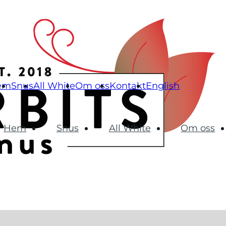
em
Snus
All White
Om oss
Kontakt
English
Hem
Snus
All White
Om oss