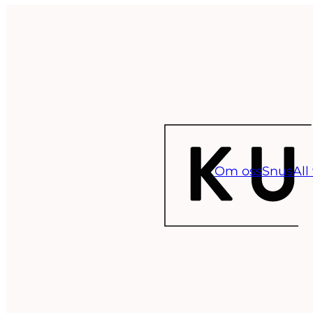
Om oss
Snus
All