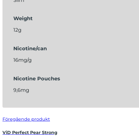
Weight
12g
Nicotine/can
16mg/g
Nicotine Pouches
9,6mg
Föregående produkt
ViD Perfect Pear Strong