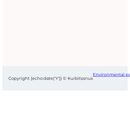
Environmental po
Copyright {echo:date('Y')} © Kurbitssnus